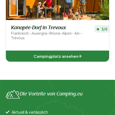
1/4
Kanopée-Dorf in Trevoux
3/5
Frankreich - Auvergne-Rhone-Alpen - Ain -
Trévoux
Campingplatz ansehen
Die Vorteile von Camping.eu
Aktuell & verlässlich