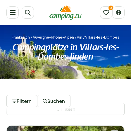
Frankreich
/
Auvergne-Rhone-Alpen
/
Ain
/
Villars-les-Dombes
Campingplätze in Villars-les-
Dombes finden
2 Campingplätze
Filtern
Suchen
Filtern
Filter speichern