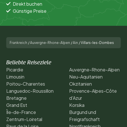
Direkt buchen
Günstige Preise
Frankreich
/
Auvergne-Rhone-Alpen
/
Ain
/
Villars-les-Dombes
Beliebte Reiseziele
Picardie
Auvergne-Rhone-Alpen
Limousin
Neu-Aquitanien
Poitou-Charentes
Okzitanien
Languedoc-Roussillon
Provence-Alpes-Côte
Bretagne
d'Azur
Grand Est
Korsika
Île-de-France
Burgund und
Zentrum-Loiretal
Freigrafschaft
Pays de la Loire
Nordfrankreich