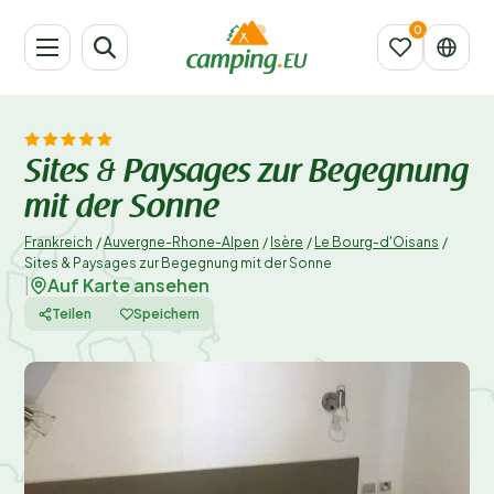
Sites & Paysages zur Begegnung
mit der Sonne
Frankreich
/
Auvergne-Rhone-Alpen
/
Isère
/
Le Bourg-d'Oisans
/
Sites & Paysages zur Begegnung mit der Sonne
Auf Karte ansehen
|
Teilen
Speichern