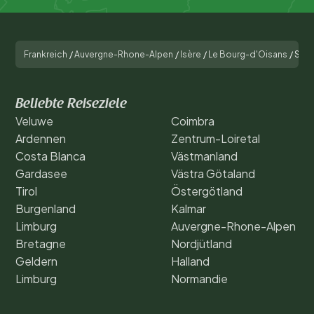
Frankreich
/
Auvergne-Rhone-Alpen
/
Isère
/
Le Bourg-d'Oisans
/
Site
Beliebte Reiseziele
Veluwe
Coimbra
Ardennen
Zentrum-Loiretal
Costa Blanca
Västmanland
Gardasee
Västra Götaland
Tirol
Östergötland
Burgenland
Kalmar
Limburg
Auvergne-Rhone-Alpen
Bretagne
Nordjütland
Geldern
Halland
Limburg
Normandie