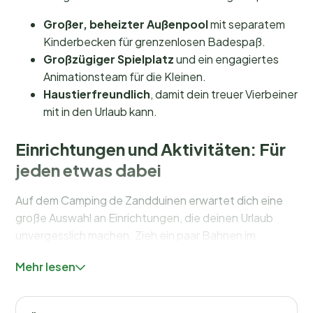
Großer, beheizter Außenpool
mit separatem
Kinderbecken für grenzenlosen Badespaß.
Großzügiger Spielplatz
und ein engagiertes
Animationsteam für die Kleinen.
Haustierfreundlich
, damit dein treuer Vierbeiner
mit in den Urlaub kann.
Einrichtungen und Aktivitäten: Für
jeden etwas dabei
Auf dem Camping de Zandduinen erwartet dich eine
große Auswahl an Einrichtungen, die deinen Urlaub
unvergesslich machen. Zieh ein paar Bahnen im
großen, beheizten Außenpool
oder lass die Kleinen
Mehr lesen
im separaten Kinderbecken planschen. Für Kinder gibt
es einen großzügigen Spielplatz sowie ein
Animationsteam, das täglich Aktivitäten organisiert –