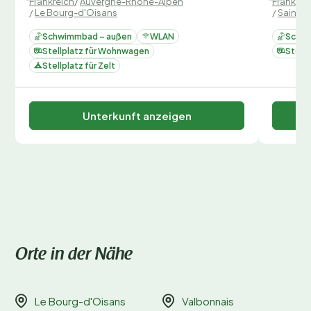
Frankreich
/
Auvergne-Rhone-Alpen
Frankrei
/
Le Bourg-d'Oisans
/
Saint-
Schwimmbad – außen
WLAN
Schwi
Stellplatz für Wohnwagen
Stell
Stellplatz für Zelt
Unterkunft anzeigen
Orte in der Nähe
Le Bourg-d'Oisans
Valbonnais