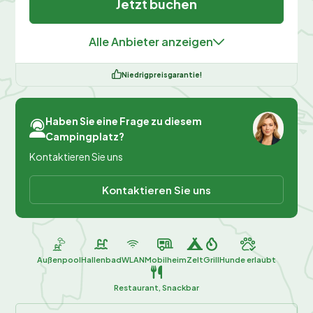
Jetzt buchen
Alle Anbieter anzeigen
Niedrigpreisgarantie!
Haben Sie eine Frage zu diesem
Campingplatz?
Kontaktieren Sie uns
Kontaktieren Sie uns
Außenpool
Hallenbad
WLAN
Mobilheim
Zelt
Grill
Hunde erlaubt
Restaurant, Snackbar