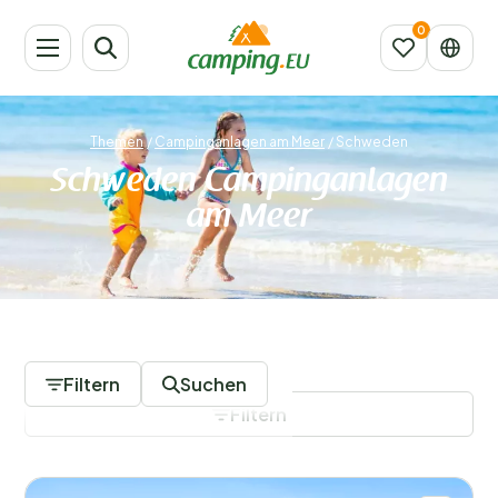
Themen
/
Campinganlagen am Meer
/
Schweden
Schweden Campinganlagen
am Meer
7 Campingplätze
Filtern
Suchen
Filtern
Filter speichern