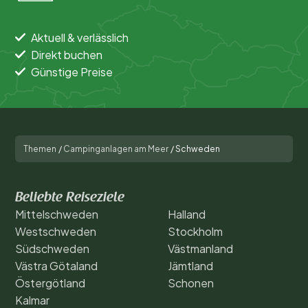
Halland (2)
Kalmar (1)
Aktuell & verlässlich
Direkt buchen
Östergötland (1)
Günstige Preise
Schonen (2)
Västra Götaland (1)
Themen
/
Campinganlagen am Meer
/
Schweden
Beliebte Filter
Beliebte Reiseziele
Unterkunftstyp
Mittelschweden
Halland
Westschweden
Stockholm
Allgemein
Südschweden
Västmanland
Västra Götaland
Jämtland
Sport und Freizeit
Östergötland
Schonen
Kalmar