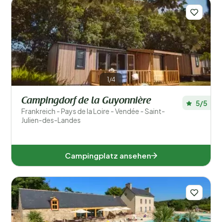
Auvergne-Rhone-Alpen (44)
Bretagne (18)
1/4
Burgund und Freigrafschaft (13)
Campingdorf de la Guyonnière
5/5
Grand Est (13)
Frankreich - Pays de la Loire - Vendée - Saint-
Julien-des-Landes
Île-de-France (3)
Korsika (3)
Campingplatz ansehen
Neu-Aquitanien (41)
Nordfrankreich (3)
Normandie (12)