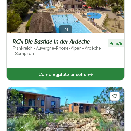
1/4
RCN Die Bastide in der Ardèche
5/5
Frankreich - Auvergne-Rhone-Alpen - Ardèche
- Sampzon
Campingplatz ansehen