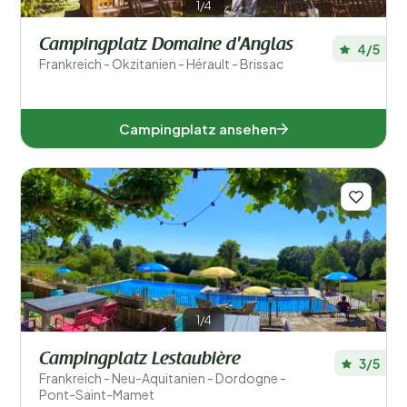
1/4
Campingplatz Domaine d'Anglas
4/5
Frankreich - Okzitanien - Hérault - Brissac
Campingplatz ansehen
1/4
Campingplatz Lestaubière
3/5
Frankreich - Neu-Aquitanien - Dordogne -
Pont-Saint-Mamet