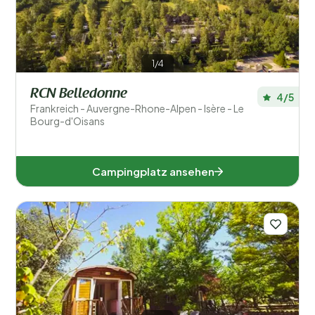
1/4
RCN Belledonne
4/5
Frankreich - Auvergne-Rhone-Alpen - Isère - Le
Bourg-d'Oisans
Campingplatz ansehen