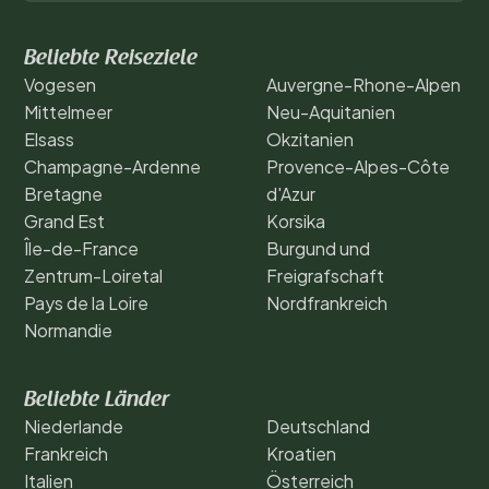
Beliebte Reiseziele
Vogesen
Auvergne-Rhone-Alpen
Mittelmeer
Neu-Aquitanien
Elsass
Okzitanien
Champagne-Ardenne
Provence-Alpes-Côte
Bretagne
d'Azur
Grand Est
Korsika
Île-de-France
Burgund und
Zentrum-Loiretal
Freigrafschaft
Pays de la Loire
Nordfrankreich
Normandie
Beliebte Länder
Niederlande
Deutschland
Frankreich
Kroatien
Italien
Österreich