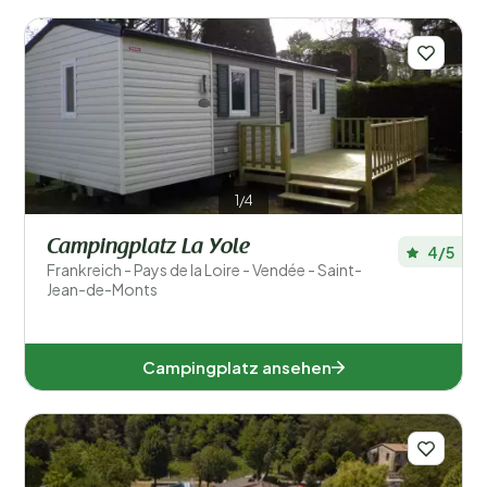
1/4
Campingplatz La Yole
4/5
Frankreich - Pays de la Loire - Vendée - Saint-
Jean-de-Monts
Campingplatz ansehen