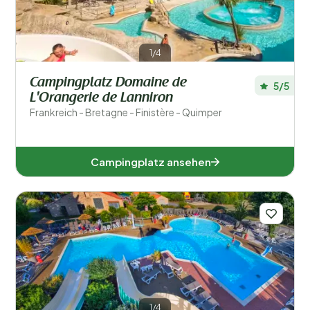
Okzitanien (54)
Pays de la Loire (36)
1/4
Provence-Alpes-Côte d'Azur (17)
Campingplatz Domaine de
5/5
L'Orangerie de Lanniron
Zentrum-Loiretal (12)
Frankreich - Bretagne - Finistère - Quimper
Beliebte Filter
Campingplatz ansehen
Unterkunftstyp
Schwimmen
Allgemein
Sport und Freizeit
1/4