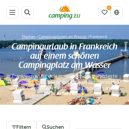
Themen
/
Campinganlagen am Wasser
/
Frankreich
Campingurlaub in Frankreich
auf einem schönen
Campingplatz am Wasser
Frankreich ist für viele immer noch das beliebteste
Urlaubsland. Das Land ist gut mit dem Auto erreichbar
und das Campen ist im Vergleich zu anderen Ländern
Mehr erfahren
oft preiswert. Sie können sich für einen Campingplatz
an einem See oder an einem Fluss entscheiden –
solche Plätze finden Sie in allen Regionen Frankreichs.
Wer eine kürzere Anreise bevorzugt, wählt
269 Campingplätze
Nordfrankreich. Für Sonnenliebhaber ist die
französische Riviera im Süden das ideale Reiseziel. Es
Filtern
Suchen