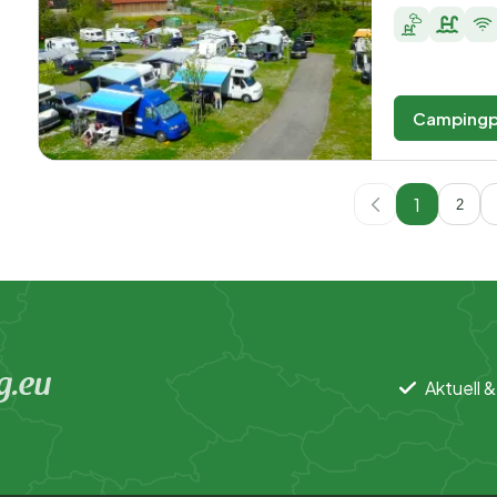
Campingp
1
2
g.eu
Aktuell &