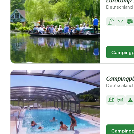
Eurocamp 
Deutschland 
Campingp
Campingpl
Deutschland 
Campingp