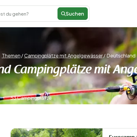
Suchen
st du gehen?
Themen
/
Campingplätze mit Angelgewässer
/
Deutschland
nd Campingplätze mit Ang
53 Campingplätze