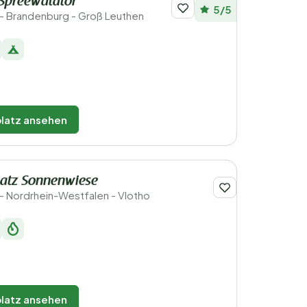
Spreewaldtor
5/5
- Brandenburg - Groß Leuthen
latz ansehen
atz Sonnenwiese
- Nordrhein-Westfalen - Vlotho
latz ansehen