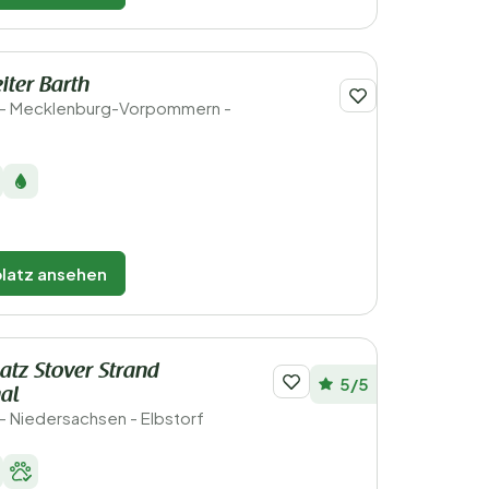
iter Barth
 - Mecklenburg-Vorpommern -
latz ansehen
tz Stover Strand
5/5
nal
- Niedersachsen - Elbstorf