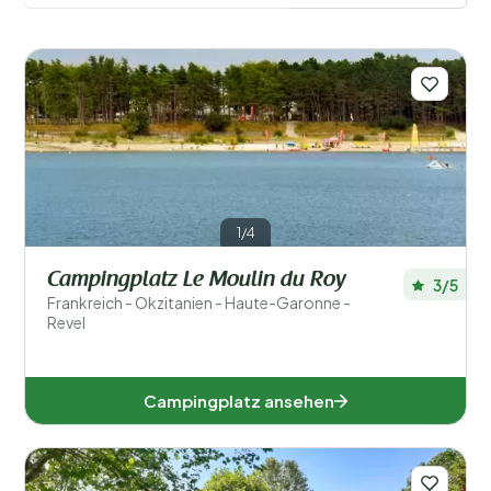
an kommunalen Campingplätzen ist groß und macht es
einfach, in jeder Region oder Gemeinde einen
passenden Platz zu finden.
Filter speichern
Regionen
1/4
Campingplatz Le Moulin du Roy
3/5
Frankreich - Okzitanien - Haute-Garonne -
Revel
Campingplatz ansehen
Auvergne-Rhone-Alpen (2)
Grand Est (1)