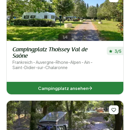
Okzitanien (1)
Pays de la Loire (1)
1/4
Beliebte Filter
Campingplatz Thoissey Val de
3/5
Saône
Unterkunftstyp
Frankreich - Auvergne-Rhone-Alpen - Ain -
Saint-Didier-sur-Chalaronne
Schwimmen
Allgemein
Campingplatz ansehen
Sport und Freizeit