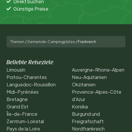
Direkt buchen
Günstige Preise
Themen
/
Gemeinde-Campingplätze
/
Frankreich
Beliebte Reiseziele
Limousin
Auvergne-Rhone-Alpen
Poitou-Charentes
Neu-Aquitanien
Languedoc-Roussillon
Okzitanien
Midi-Pyrénées
Provence-Alpes-Côte
Bretagne
d'Azur
Grand Est
Korsika
Île-de-France
Burgund und
Zentrum-Loiretal
Freigrafschaft
Pays de la Loire
Nordfrankreich