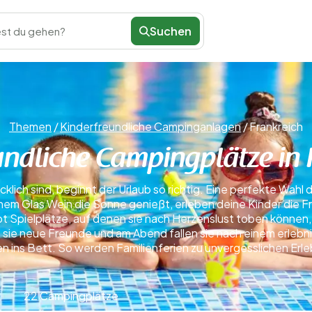
Suchen
st du gehen?
Themen
/
Kinderfreundliche Campinganlagen
/
Frankreich
undliche Campingplätze in 
cklich sind, beginnt der Urlaub so richtig. Eine perfekte Wahl 
em Glas Wein die Sonne genießt, erleben deine Kinder die Fre
bt Spielplätze, auf denen sie nach Herzenslust toben könne
 sie neue Freunde und am Abend fallen sie nach einem erlebni
en ins Bett. So werden Familienferien zu unvergesslichen Erle
22 Campingplätze