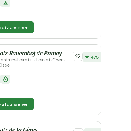
latz ansehen
atz-Bauernhof de Prunay
4/5
Zentrum-Loiretal - Loir-et-Cher -
Cisse
latz ansehen
tz de la Gères