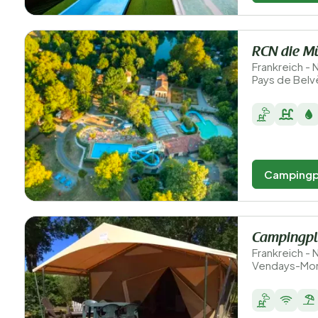
RCN die Mü
Frankreich -
Pays de Belv
Campingp
Campingpl
Frankreich - 
Vendays-Mon