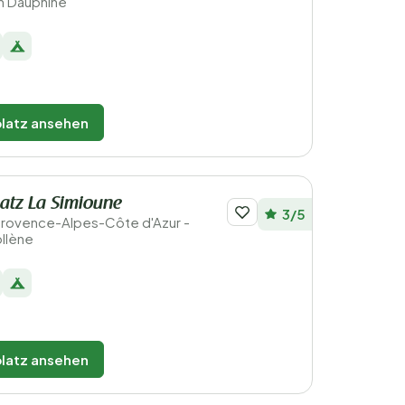
n Dauphiné
latz ansehen
atz La Simioune
3/5
 Provence-Alpes-Côte d'Azur -
ollène
latz ansehen