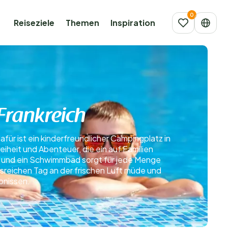
Reiseziele
Themen
Inspiration
Frankreich
dafür ist ein kinderfreundlicher Campingplatz in
iheit und Abenteuer, die ein auf Familien
n, und ein Schwimmbad sorgt für jede Menge
sreichen Tag an der frischen Luft müde und
bnissen.