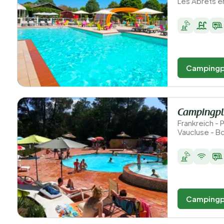
Les Abrets e
Campingp
Campingpl
Frankreich -
Vaucluse - B
Campingp