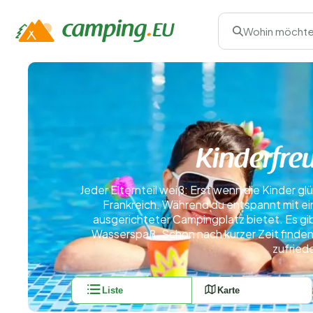
Wohin möchte
Kinderfre
Jeder Elternteil weiß: Erst wenn die Kinder glü
Frankreich. Während du entspannt mit ein
ausgerichteter Campingplatz bietet. Es gi
Wasserspaß. Schon nach kurzer Zeit finden
zufried
Liste
Karte