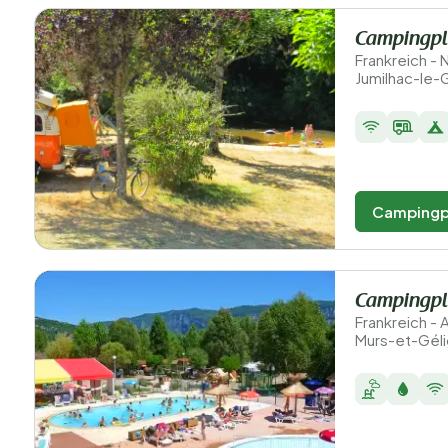
Campingpl
Frankreich -
Jumilhac-le-
Campingp
Campingpla
Frankreich -
Murs-et-Géli