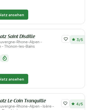
latz ansehen
tz Saint Disdille
3/5
 Auvergne-Rhone-Alpen -
 - Thonon-les-Bains
latz ansehen
tz Le Coin Tranquille
4/5
 Auvergne-Rhone-Alpen - Isère -