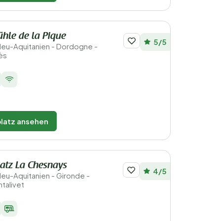
hle de la Pique
5/5
 Neu-Aquitanien - Dordogne -
ès
latz ansehen
atz La Chesnays
4/5
Neu-Aquitanien - Gironde -
talivet