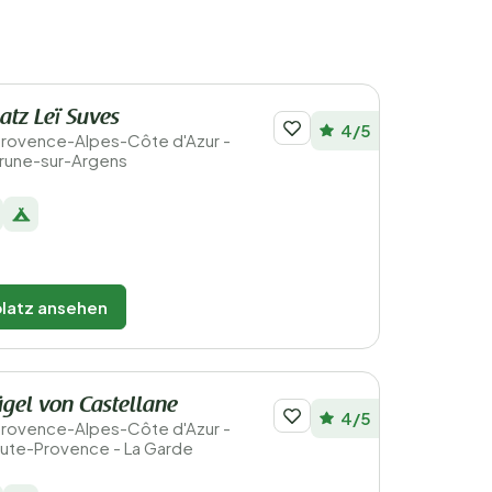
tz Leï Suves
4/5
 Provence-Alpes-Côte d'Azur -
rune-sur-Argens
latz ansehen
gel von Castellane
4/5
 Provence-Alpes-Côte d'Azur -
ute-Provence - La Garde