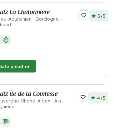
atz La Chatonnière
3/5
 Neu-Aquitanien - Dordogne -
Grand
latz ansehen
tz Île de la Comtesse
4/5
 Auvergne-Rhone-Alpen - Ain -
gnieux