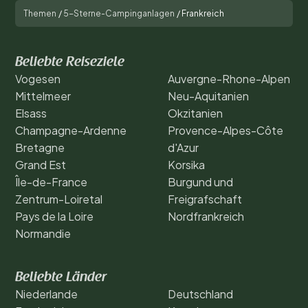
Themen
/
5-Sterne-Campinganlagen
/
Frankreich
Beliebte Reiseziele
Vogesen
Auvergne-Rhone-Alpen
Mittelmeer
Neu-Aquitanien
Elsass
Okzitanien
Champagne-Ardenne
Provence-Alpes-Côte
Bretagne
d'Azur
Grand Est
Korsika
Île-de-France
Burgund und
Zentrum-Loiretal
Freigrafschaft
Pays de la Loire
Nordfrankreich
Normandie
Beliebte Länder
Niederlande
Deutschland