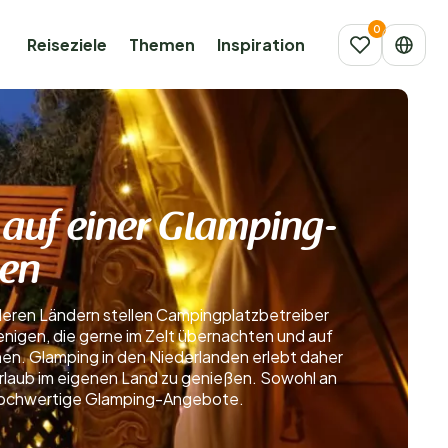
Reiseziele
Themen
Inspiration
 auf einer Glamping-
den
anderen Ländern stellen Campingplatzbetreiber
enigen, die gerne im Zelt übernachten und auf
en. Glamping in den Niederlanden erlebt daher
Urlaub im eigenen Land zu genießen. Sowohl an
, hochwertige Glamping-Angebote.