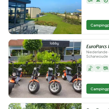
Campingp
EuroParcs
Niederlande 
Scharwoude
Campingp