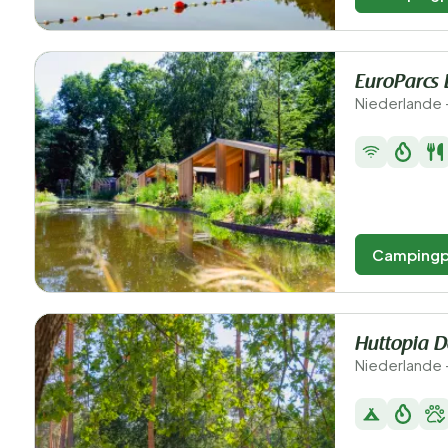
EuroParcs 
Niederlande 
Campingp
Huttopia 
Niederlande 