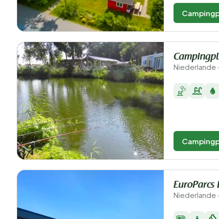
Campingp
Campingpl
Niederlande 
Campingp
EuroParcs 
Niederlande 