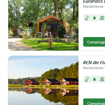
EuroParcs
Niederlande 
Campingp
RCN die F
Niederlande 
Campingp