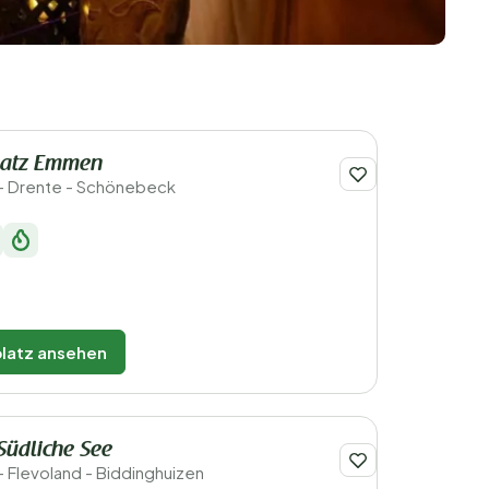
latz Emmen
- Drente - Schönebeck
latz ansehen
Südliche See
- Flevoland - Biddinghuizen