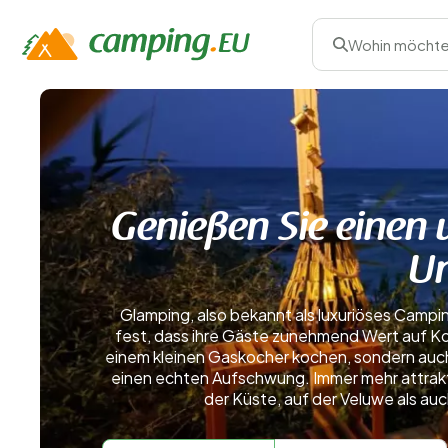
Wohin möchte
Genießen Sie einen 
Un
Glamping, also bekannt als luxuriöses Campin
fest, dass ihre Gäste zunehmend Wert auf Kom
einem kleinen Gaskocher kochen, sondern auch
einen echten Aufschwung. Immer mehr attrakti
der Küste, auf der Veluwe als a