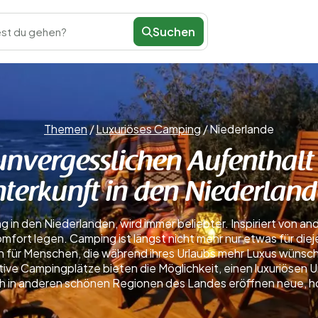
Suchen
st du gehen?
Themen
/
Luxuriöses Camping
/
Niederlande
unvergesslichen Aufenthalt
terkunft in den Niederlan
g in den Niederlanden, wird immer beliebter. Inspiriert von 
fort legen. Camping ist längst nicht mehr nur etwas für diej
 für Menschen, die während ihres Urlaubs mehr Luxus wünsch
ve Campingplätze bieten die Möglichkeit, einen luxuriösen 
uch in anderen schönen Regionen des Landes eröffnen neue