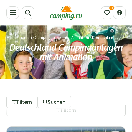
Themen
/
Campinganlagen mit Animation
/
Deutschland
Deutschland Campinganlagen
mit Animation
36 Campingplätze
Filtern
Suchen
Filtern