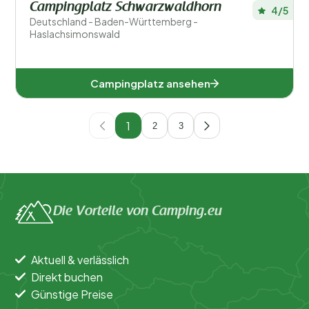
Campingplatz Schwarzwaldhorn
4/5
Deutschland - Baden-Württemberg -
Haslachsimonswald
Campingplatz ansehen
1
2
3
Die Vorteile von Camping.eu
Aktuell & verlässlich
Direkt buchen
Günstige Preise