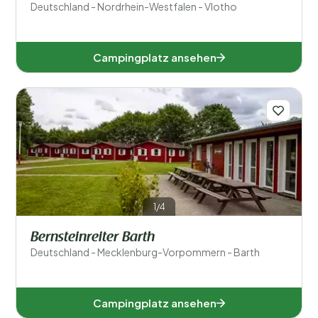
Deutschland - Nordrhein-Westfalen - Vlotho
Beliebte Filter
Unterkunftstyp
Campingplatz ansehen
Schwimmen
Allgemein
Sport und Freizeit
1/4
Bernsteinreiter Barth
Deutschland - Mecklenburg-Vorpommern - Barth
Campingplatz ansehen