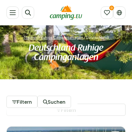
Themen
/
Ruhige Campinganlagen
/
Deutschland
Deutschland Ruhige
Campinganlagen
69 Campingplätze
Filtern
Suchen
Filtern