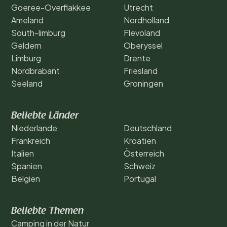
Goeree-Overflakkee
Utrecht
Ameland
Nordholland
South-limburg
Flevoland
Geldern
Oberyssel
Limburg
Drente
Nordbrabant
Friesland
Seeland
Groningen
Beliebte Länder
Niederlande
Deutschland
Frankreich
Kroatien
Italien
Österreich
Spanien
Schweiz
Belgien
Portugal
Beliebte Themen
Camping in der Natur