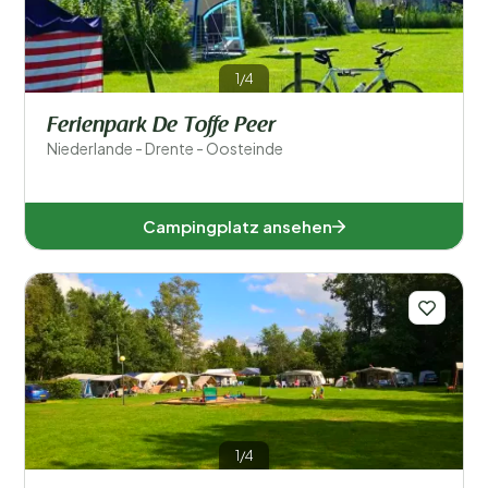
1/4
Ferienpark De Toffe Peer
Niederlande - Drente - Oosteinde
Campingplatz ansehen
1/4