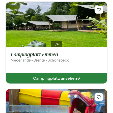
Drente (6)
1/4
Flevoland (4)
Campingplatz Emmen
Niederlande - Drente - Schönebeck
Friesland (9)
Geldern (10)
Campingplatz ansehen
Groningen (1)
Limburg (10)
Nordbrabant (11)